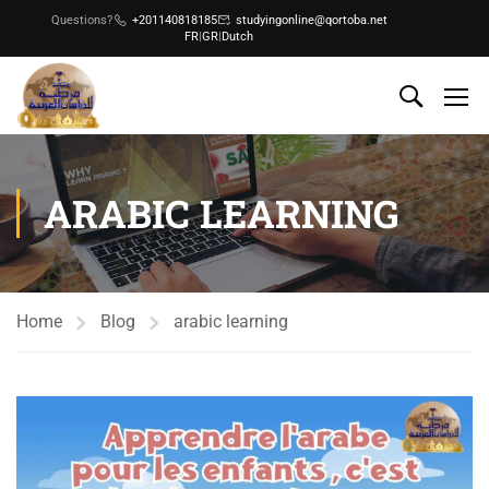
Questions?
+201140818185
studyingonline@qortoba.net
FR
|
GR
|
Dutch
ARABIC LEARNING
Home
Blog
arabic learning