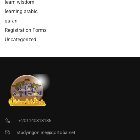
learn wisdom
learning arabic
quran
Registration Forms
Uncategorized
+201140818185
studyingonline@qortoba.net