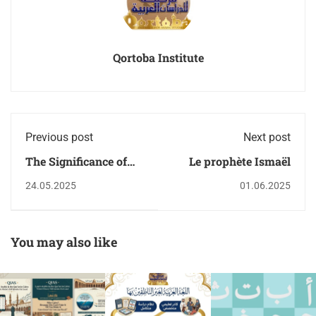
Qortoba Institute
Previous post
Next post
The Significance of
Le prophète Ismaël
the First Ten Days of
24.05.2025
01.06.2025
Dhu al-
Hijjah embrace
Arabic & Quraan with
QIAS
You may also like