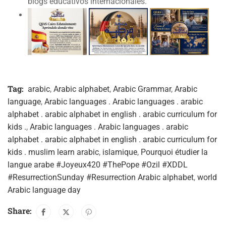
blogs educativos internacionales.
Tag:
arabic
,
Arabic alphabet
,
Arabic Grammar
,
Arabic
language
,
Arabic languages . Arabic languages . arabic
alphabet . arabic alphabet in english . arabic curriculum for
kids .
,
Arabic languages . Arabic languages . arabic
alphabet . arabic alphabet in english . arabic curriculum for
kids . muslim learn arabic
,
islamique
,
Pourquoi étudier la
langue arabe #Joyeux420 #ThePope #Ozil #XDDL
#ResurrectionSunday #Resurrection Arabic alphabet
,
world
Arabic language day
Share: