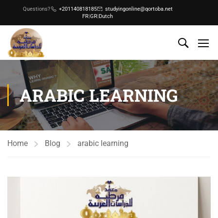
Questions?
+201140818185
studyingonline@qortoba.net
FR
|
GR
|
Dutch
ARABIC LEARNING
Home
Blog
arabic learning