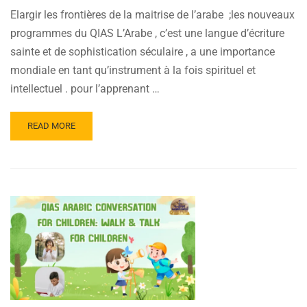
Elargir les frontières de la maitrise de l’arabe ;les nouveaux
programmes du QIAS L’Arabe , c’est une langue d’écriture
sainte et de sophistication séculaire , a une importance
mondiale en tant qu’instrument à la fois spirituel et
intellectuel . pour l’apprenant …
READ
READ MORE
MORE
ABOUT
ELARGIR
LES
FRONTIÈRES
DE
LA
MAITRISE
DE
L’ARABE ;LES
NOUVEAUX
PROGRAMMES
DU