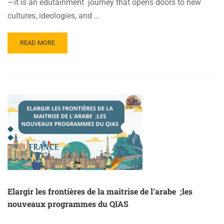
—it is an edutainment journey that opens doors to new
cultures, ideologies, and …
READ
READ MORE
MORE
ABOUT
BELIEVE
OR
NOT
:
CHOOSE
THE
BOOK
YOU
WANNA
LEARN
WITH
QIAS
Elargir les frontières de la maitrise de l’arabe ;les
nouveaux programmes du QIAS