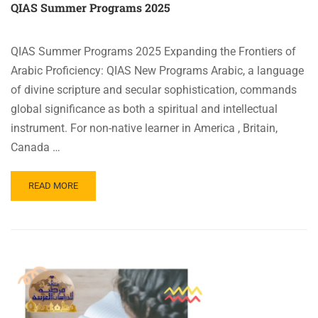
QIAS Summer Programs 2025
QIAS Summer Programs 2025 Expanding the Frontiers of
Arabic Proficiency: QIAS New Programs Arabic, a language
of divine scripture and secular sophistication, commands
global significance as both a spiritual and intellectual
instrument. For non-native learner in America , Britain,
Canada …
READ
READ MORE
MORE
ABOUT
QIAS
SUMMER
PROGRAMS
2025