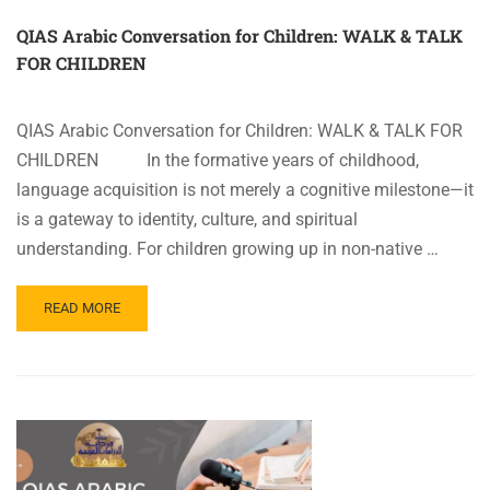
QIAS
QIAS Arabic Conversation for Children: WALK & TALK
FOR CHILDREN
QIAS Arabic Conversation for Children: WALK & TALK FOR
CHILDREN In the formative years of childhood,
language acquisition is not merely a cognitive milestone—it
is a gateway to identity, culture, and spiritual
understanding. For children growing up in non-native …
READ
READ MORE
MORE
ABOUT
QIAS
ARABIC
CONVERSATION
FOR
CHILDREN: WALK
&