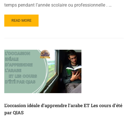
temps pendant l’année scolaire ou professionnelle . …
READ
READ MORE
MORE
ABOUT
L’ARABE ET
LES
COURS
D’ÉTÉ
PAR
QIAS
2025
L’occasion idéale d’apprendre l’arabe ET Les cours d’été
par QIAS