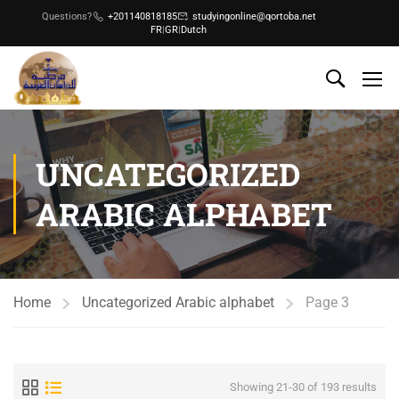
Questions?
+201140818185
studyingonline@qortoba.net
FR
|
GR
|
Dutch
UNCATEGORIZED
ARABIC ALPHABET
Home
Uncategorized Arabic alphabet
Page 3
Showing 21-30 of 193 results