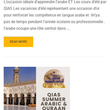
L’occasion idéale d’apprendre l’arabe ET Les cours d’été par
QIAS Les vacances d’été représentent une occasion d’or
pour renforcer les compétence en langue arabe et iln’ya
pas de temps pendant l’année scolaire ou professionnelle .
l’arabe occupe une rôle central dans …
READ
READ MORE
MORE
ABOUT
L’OCCASION
IDÉALE
D’APPRENDRE
L’ARABE ET
LES
COURS
D’ÉTÉ
PAR
QIAS