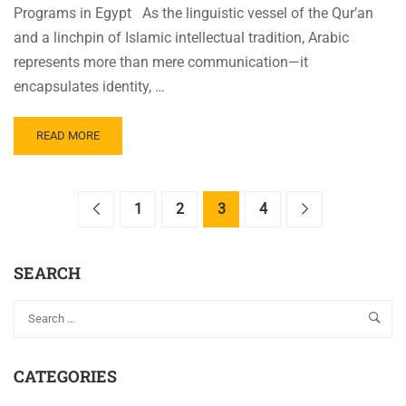
Programs in Egypt As the linguistic vessel of the Qur’an
and a linchpin of Islamic intellectual tradition, Arabic
represents more than mere communication—it
encapsulates identity, …
READ
READ MORE
MORE
ABOUT
QIAS
SUMMER
1
2
3
4
ARABIC
&
QURAAN
SEARCH
PROGRAMS
IN
EGYPT
CATEGORIES