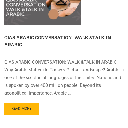
TALK
FOR
CHILDREN
QIAS ARABIC CONVERSATION: WALK &TALK IN
ARABIC
QIAS ARABIC CONVERSATION: WALK &TALK IN ARABIC
Why Arabic Matters in Today’s Global Landscape? Arabic is
one of the six official languages of the United Nations and
is spoken by over 400 million people. Beyond its
geopolitical importance, Arabic …
READ
READ MORE
MORE
ABOUT
QIAS