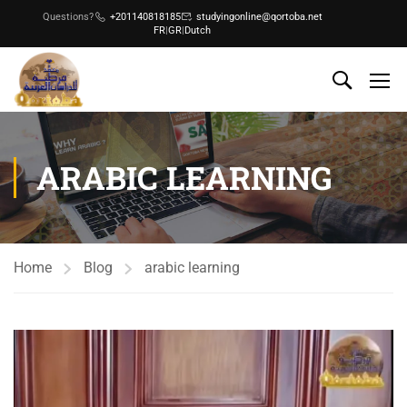
Questions?
+201140818185
studyingonline@qortoba.net
FR
|
GR
|
Dutch
ARABIC LEARNING
Home
Blog
arabic learning