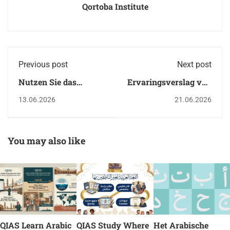
Qortoba Institute
Previous post
Next post
Nutzen Sie das
Ervaringsverslag van
immersive Arabisch -
het Qortoba Instituut:
13.06.2026
21.06.2026
und Koranstudium
Een reis van leren en
des QIAS im Herzen
persoonlijke
von Kairo
begeleiding
You may also like
QIAS Learn Arabic
QIAS Study Where
Het Arabische